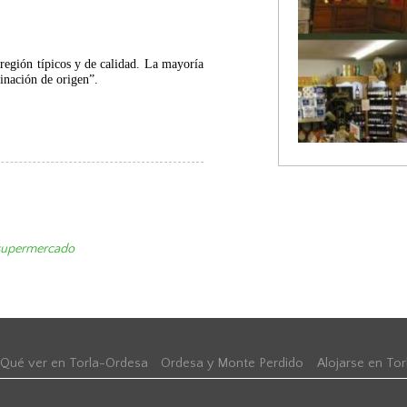
.
región típicos y de calidad. La mayoría
inación de origen”.
/supermercado
Qué ver en Torla-Ordesa
Ordesa y Monte Perdido
Alojarse en To