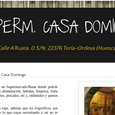
ERM. CASA DOM
alle A'Ruata, 0 S/N, 22376 Torla-Ordesa (Huesc
. Casa Domingo
os un Supermercado/Bazar donde podrás
n alimentación, bebidas, limpieza, fruta
tos, pescados, etc.), embutidos y quesos
tope, además que los frigoríficos son
 lo que vayas necesitando y así no te