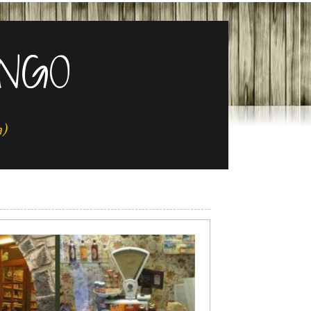
INGO
a)