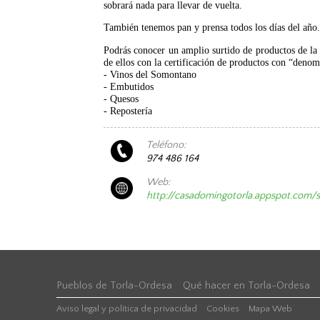
sobrará nada para llevar de vuelta.
También tenemos pan y prensa todos los días del año
Podrás conocer un amplio surtido de productos de la 
de ellos con la certificación de productos con “denom
- Vinos del Somontano
- Embutidos
- Quesos
- Repostería
Teléfono:
974 486 164
Web:
http://casadomingotorla.appspot.com
Pueblos de Torla-Ordesa
Qué hacer en Torla-Ordesa
Aviso legal y política de privacidad
Cookies
Mapa Web