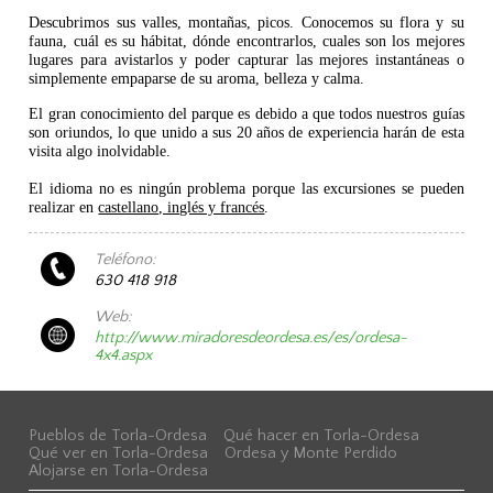
Descubrimos sus valles, montañas, picos. Conocemos su flora y su
fauna, cuál es su hábitat, dónde encontrarlos, cuales son los mejores
lugares para avistarlos y poder capturar las mejores instantáneas o
simplemente empaparse de su aroma, belleza y calma.
El gran conocimiento del parque es debido a que todos nuestros guías
son oriundos, lo que unido a sus 20 años de experiencia harán de esta
visita algo inolvidable.
El idioma no es ningún problema porque las excursiones se pueden
realizar en
castellano, inglés y francés
.
Teléfono:
630 418 918
Web:
http://www.miradoresdeordesa.es/es/ordesa-
4x4.aspx
Pueblos de Torla-Ordesa
Qué hacer en Torla-Ordesa
Qué ver en Torla-Ordesa
Ordesa y Monte Perdido
Alojarse en Torla-Ordesa