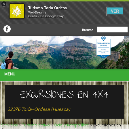
×
Turismo Torla-Ordesa
VER
WebDreams
Gratis - En Google Play
Buscar
MENU
EXCURSIONES EN 4X4
22376 Torla-Ordesa (Huesca)
Servicios
>
Turismo activo
>
Ocio y tiempo libre
>
Excursiones en