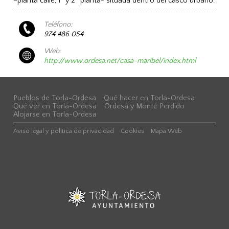
–planta calle, 1ª y 2ª planta- situada dentro del casco urbano.
Teléfono:
974 486 054
Web:
http://www.ordesa.net/casa-maribel/index.html
Pueblos de Torla-Ordesa
Qué hacer en Torla-Ordesa
Qué ver en Torla-Ordesa
Ordesa y Monte Perdido
Alojarse en Torla-Ordesa
Aviso legal y política de privacidad
Cookies
Mapa Web