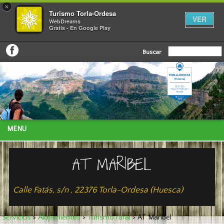
×
Turismo Torla-Ordesa
VER
WebDreams
Gratis - En Google Play
Buscar
MENU
AT MARIBEL
Calle Fatás, s/n , 22376 Torla-Ordesa (Huesca)
Servicios
>
Alojamientos
>
Turísmo rural
>
AT Maribel