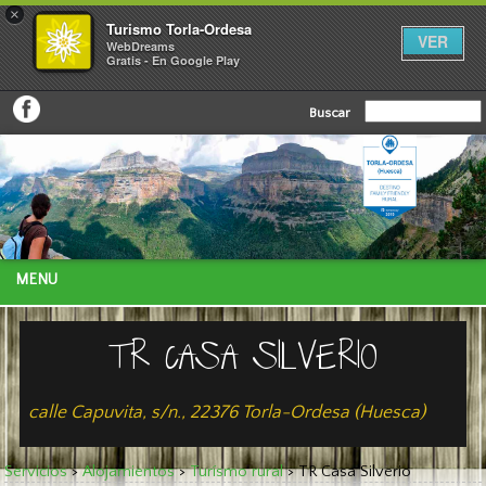
×
Turismo Torla-Ordesa
VER
WebDreams
Gratis - En Google Play
Buscar
MENU
TR CASA SILVERIO
calle Capuvita, s/n., 22376 Torla-Ordesa (Huesca)
Servicios
>
Alojamientos
>
Turísmo rural
>
TR Casa Silverio