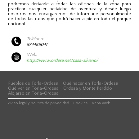
podremos derivarle a todas las oficinas de la zona para
practicar cualquier actividad de aventura y desde luego
nosotros nos encargaremos de informarle personalmente
de todas las rutas que podrá hacer a pie en todo el parque
nacional
Teléfono:
974486047
Web:
http://www.ordesa.net/casa-silverio/
Pueblos de Torla-Ordesa
Qué hacer en Torla-Ordesa
Qué ver en Torla-Ordesa
Ordesa y Monte Perdido
Alojarse en Torla-Ordesa
Aviso legal y política de privacidad
Cookies
Mapa Web