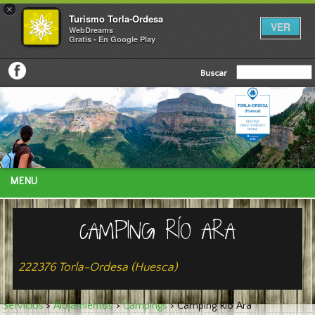
×
Turismo Torla-Ordesa
VER
WebDreams
Gratis - En Google Play
Buscar
MENU
CAMPING RÍO ARA
222376 Torla-Ordesa (Huesca)
Servicios
>
Alojamientos
>
Campings
>
Camping Río Ara