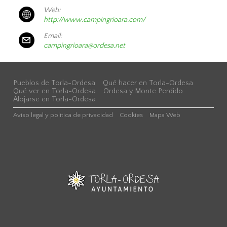
Web:
http://www.campingrioara.com/
Email:
campingrioara@ordesa.net
Pueblos de Torla-Ordesa
Qué hacer en Torla-Ordesa
Qué ver en Torla-Ordesa
Ordesa y Monte Perdido
Alojarse en Torla-Ordesa
Aviso legal y política de privacidad
Cookies
Mapa Web