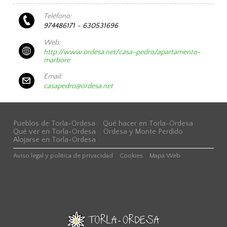
Teléfono:
974486171 - 630531696
Web:
http://www.ordesa.net/casa-pedro/apartamento-
marbore
Email:
casapedro@ordesa.net
Pueblos de Torla-Ordesa
Qué hacer en Torla-Ordesa
Qué ver en Torla-Ordesa
Ordesa y Monte Perdido
Alojarse en Torla-Ordesa
Aviso legal y política de privacidad
Cookies
Mapa Web