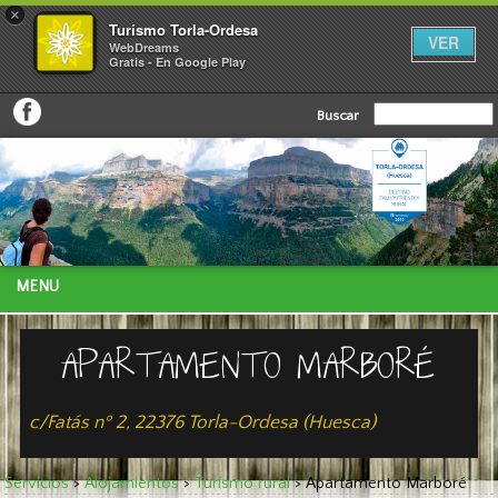
×
Turismo Torla-Ordesa
VER
WebDreams
Gratis - En Google Play
Buscar
MENU
APARTAMENTO MARBORÉ
c/Fatás nº 2, 22376 Torla-Ordesa (Huesca)
Servicios
>
Alojamientos
>
Turísmo rural
>
Apartamento Marboré